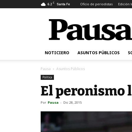
C
6.2
Oficio de periodistas
Edición 
Santa Fe
Pausa
NOTICIERO
ASUNTOS PÚBLICOS
S
Pausa
Asuntos Públicos
Política
El peronismo 
Por
Pausa
-
Dic 28, 2015