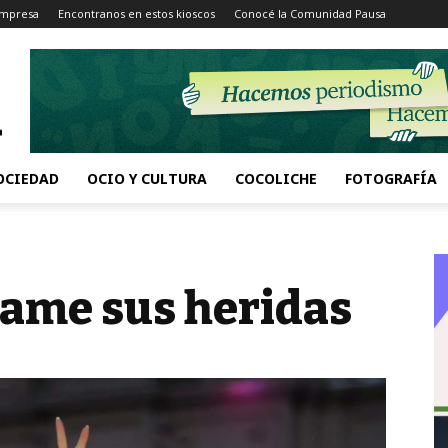
Impresa
Encontranos en estos kioscos
Conocé la Comunidad Pausa
OCIEDAD
OCIO Y CULTURA
COCOLICHE
FOTOGRAFÍA
lame sus heridas