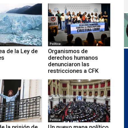
Política
ea de la Ley de
Organismos de
es
derechos humanos
denunciaron las
restricciones a CFK
Política
e la prisión de
Un nuevo mapa político