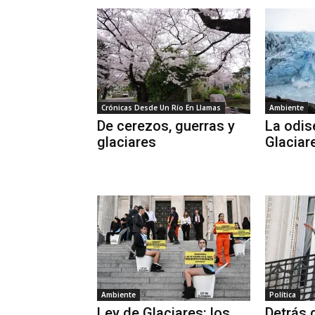
Crónicas Desde Un Río En Llamas
Ambiente
De cerezos, guerras y
La odis
glaciares
Glaciar
Ambiente
Política
Ley de Glaciares: los
Detrás d