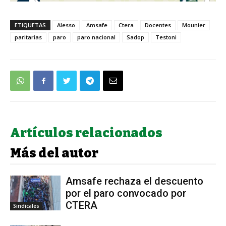
ETIQUETAS
Alesso
Amsafe
Ctera
Docentes
Mounier
paritarias
paro
paro nacional
Sadop
Testoni
Artículos relacionados
Más del autor
Amsafe rechaza el descuento
por el paro convocado por
CTERA
Sindicales