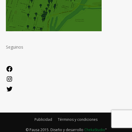
Seguinos
Facebook
Instagram
Twitter
Publicidad
Términos y condiciones
© Pausa 2015. Diseño y desarrollo
ChekaStudio
"