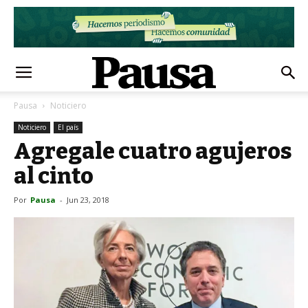
Pausa
Noticiero
Noticiero
El país
Agregale cuatro agujeros
al cinto
Por
Pausa
-
Jun 23, 2018