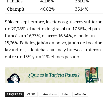
Pañales
41,06%
38,02%
Champú
40,82%
35,14%
Sólo en septiembre, los fideos guiseros subieron
un 20,08%, el aceite de girasol un 17,56%, el pan
francés un 16,73%, el arroz 16,34%, el pollo un
15,76%. Pañales, jabón en polvo, jabón de tocador,
lavandina, salchichas, harina y huevos subieron
entre un 15% y un 11% el mes pasado.
ETIQUETAS
CRISIS
datos duros
Indec
inflación