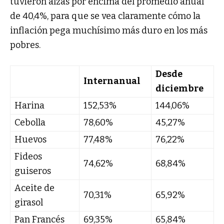
tuvieron alzas por encima del promedio anual
de 40,4%, para que se vea claramente cómo la
inflación pega muchísimo más duro en los más
pobres.
Desde
Internanual
diciembre
Harina
152,53%
144,06%
Cebolla
78,60%
45,27%
Huevos
77,48%
76,22%
Fideos
74,62%
68,84%
guiseros
Aceite de
70,31%
65,92%
girasol
Pan Francés
69,35%
65,84%