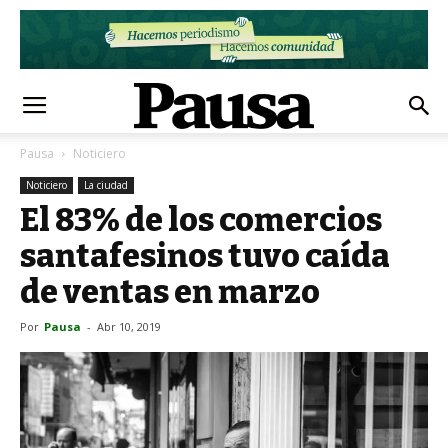
Pausa
Noticiero
Noticiero
La ciudad
El 83% de los comercios
santafesinos tuvo caída
de ventas en marzo
Por
Pausa
-
Abr 10, 2019