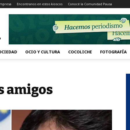
Impresa
Encontranos en estos kioscos
Conocé la Comunidad Pausa
OCIEDAD
OCIO Y CULTURA
COCOLICHE
FOTOGRAFÍA
s amigos