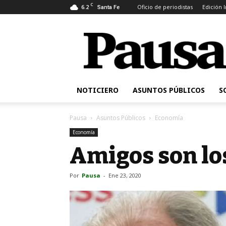
C
6.2
Oficio de periodistas
Edición 
Santa Fe
Pausa
NOTICIERO
ASUNTOS PÚBLICOS
S
Pausa
Asuntos Públicos
Economía
Economía
Amigos son lo
Por
Pausa
-
Ene 23, 2020