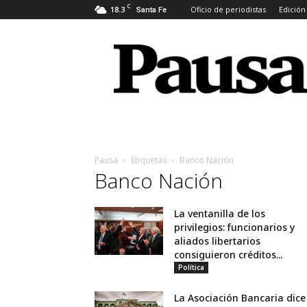
C
18.3
Oficio de periodistas
Edición
Santa Fe
Pausa
Pausa
Etiquetas
Banco Nación
Banco Nación
La ventanilla de los
privilegios: funcionarios y
aliados libertarios
consiguieron créditos...
Política
La Asociación Bancaria dice