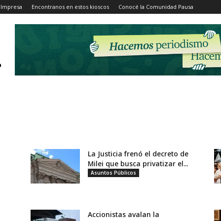
 Impresa
Encontranos en estos kioscos
Conocé la Comunidad Pausa
La Justicia frenó el decreto de
Milei que busca privatizar el...
Asuntos Públicos
Accionistas avalan la