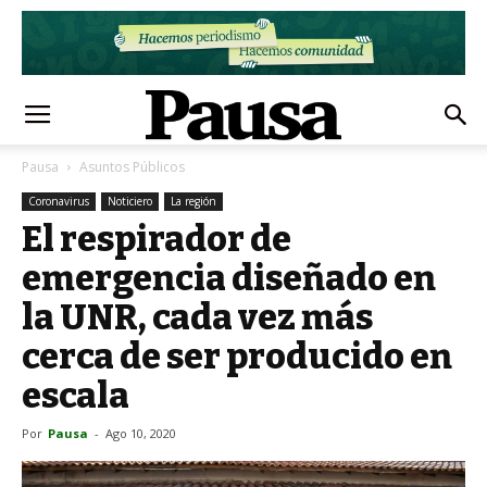
Pausa
Asuntos Públicos
Coronavirus
Noticiero
La región
El respirador de
emergencia diseñado en
la UNR, cada vez más
cerca de ser producido en
escala
Por
Pausa
-
Ago 10, 2020