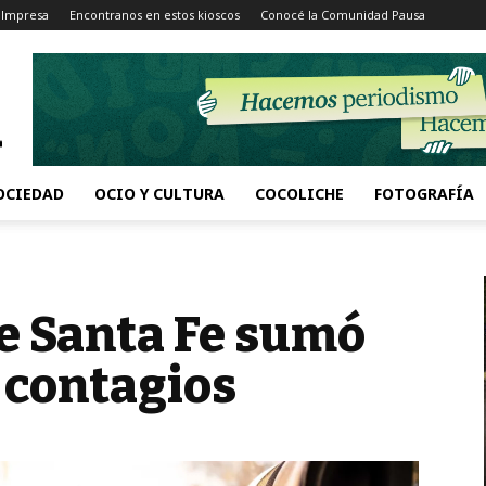
 Impresa
Encontranos en estos kioscos
Conocé la Comunidad Pausa
OCIEDAD
OCIO Y CULTURA
COCOLICHE
FOTOGRAFÍA
de Santa Fe sumó
 contagios