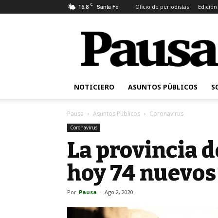
C
16.8
Oficio de periodistas
Edición
Santa Fe
Pausa
NOTICIERO
ASUNTOS PÚBLICOS
S
Pausa
Asuntos Públicos
Coronavirus
Coronavirus
La provincia 
hoy 74 nuevos
Por
Pausa
-
Ago 2, 2020