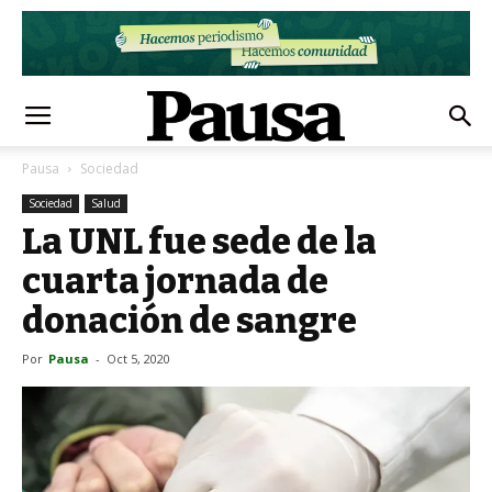
Pausa
Sociedad
Sociedad
Salud
La UNL fue sede de la
cuarta jornada de
donación de sangre
Por
Pausa
-
Oct 5, 2020