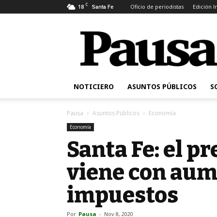
C
18
Oficio de periodistas
Edición 
Santa Fe
Pausa
NOTICIERO
ASUNTOS PÚBLICOS
S
Pausa
Asuntos Públicos
Economía
Economía
Santa Fe: el p
viene con aum
impuestos
Por
Pausa
-
Nov 8, 2020