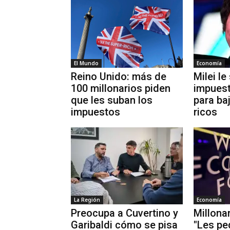
El Mundo
Economía
Reino Unido: más de
Milei le
100 millonarios piden
impuest
que les suban los
para ba
impuestos
ricos
La Región
Economía
Preocupa a Cuvertino y
Millona
Garibaldi cómo se pisa
"Les pe