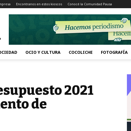
Impresa
Encontranos en estos kioscos
Conocé la Comunidad Pausa
OCIEDAD
OCIO Y CULTURA
COCOLICHE
FOTOGRAFÍA
resupuesto 2021
ento de