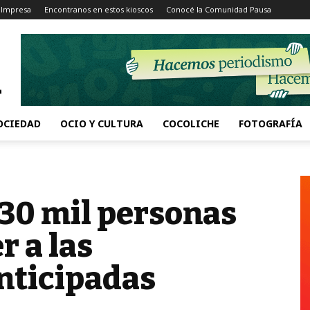
 Impresa
Encontranos en estos kioscos
Conocé la Comunidad Pausa
OCIEDAD
OCIO Y CULTURA
COCOLICHE
FOTOGRAFÍA
 30 mil personas
r a las
anticipadas