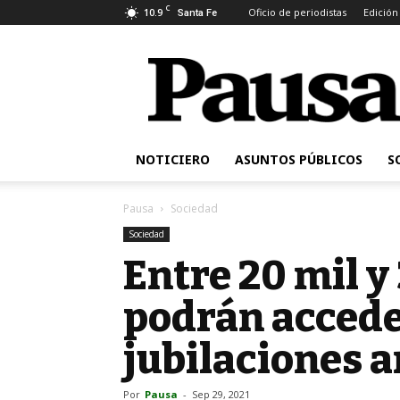
C
10.9
Oficio de periodistas
Edición
Santa Fe
Pausa
NOTICIERO
ASUNTOS PÚBLICOS
S
Pausa
Sociedad
Sociedad
Entre 20 mil y
podrán accede
jubilaciones 
Por
Pausa
-
Sep 29, 2021