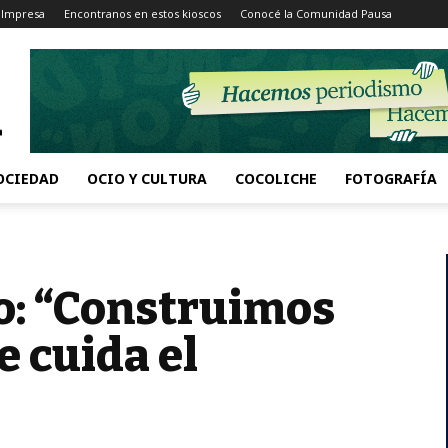
 Impresa
Encontranos en estos kioscos
Conocé la Comunidad Pausa
OCIEDAD
OCIO Y CULTURA
COCOLICHE
FOTOGRAFÍA
o: “Construimos
 cuida el