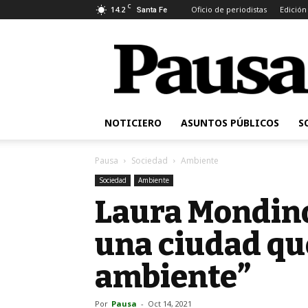
C
14.2
Oficio de periodistas
Edición
Santa Fe
Pausa
NOTICIERO
ASUNTOS PÚBLICOS
S
Pausa
Sociedad
Ambiente
Sociedad
Ambiente
Laura Mondin
una ciudad que
ambiente”
Por
Pausa
-
Oct 14, 2021