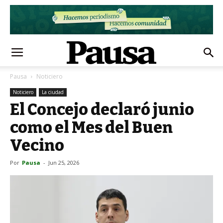
Pausa
Noticiero
Noticiero
La ciudad
El Concejo declaró junio
como el Mes del Buen
Vecino
Por
Pausa
-
Jun 25, 2026