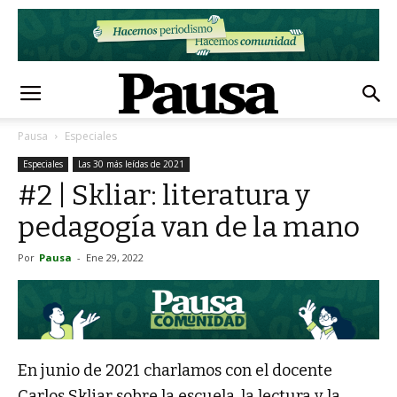
Pausa
Especiales
Especiales
Las 30 más leídas de 2021
#2 | Skliar: literatura y
pedagogía van de la mano
Por
Pausa
-
Ene 29, 2022
En junio de 2021 charlamos con el docente
Carlos Skliar sobre la escuela, la lectura y la