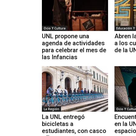
Ocio Y Cultura
Educación Y 
UNL propone una
Abren l
agenda de actividades
a los c
para celebrar el mes de
de la U
las Infancias
La Región
Ocio Y Cultu
La UNL entregó
Encuent
bicicletas a
en la U
estudiantes, con casco
espacio