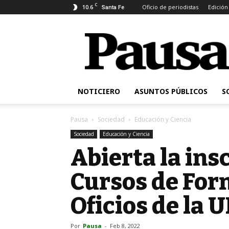
C
10.6
Oficio de periodistas
Edición
Santa Fe
Pausa
NOTICIERO
ASUNTOS PÚBLICOS
S
Pausa
Sociedad
Educación y Ciencia
Sociedad
Educación y Ciencia
Abierta la ins
Cursos de For
Oficios de la 
Por
Pausa
-
Feb 8, 2022