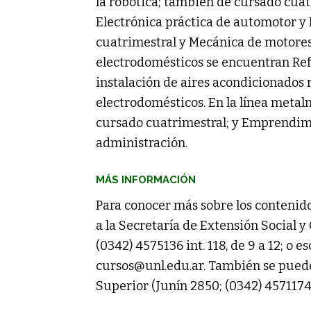
la robótica; también de cursado cuat
Electrónica práctica de automotor y 
cuatrimestral y Mecánica de motores 
electrodomésticos se encuentran Refr
instalación de aires acondicionados 
electrodomésticos. En la línea metal
cursado cuatrimestral; y Emprendimi
administración.
MÁS INFORMACIÓN
Para conocer más sobre los contenido
a la Secretaría de Extensión Social y
(0342) 4575136 int. 118, de 9 a 12; o e
cursos@unl.edu.ar
. También se puede
Superior (Junín 2850; (0342) 4571174 i