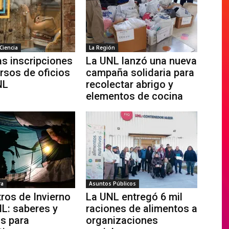
Ciencia
La Región
as inscripciones
La UNL lanzó una nueva
ursos de oficios
campaña solidaria para
NL
recolectar abrigo y
elementos de cocina
ra
Asuntos Públicos
ros de Invierno
La UNL entregó 6 mil
NL: saberes y
raciones de alimentos a
s para
organizaciones