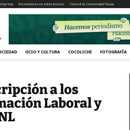
 Impresa
Encontranos en estos kioscos
Conocé la Comunidad Pausa
OCIEDAD
OCIO Y CULTURA
COCOLICHE
FOTOGRAFÍA
cripción a los
mación Laboral y
UNL