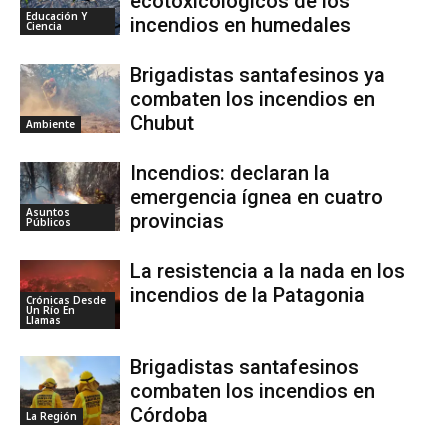
ecotoxicológicos de los
Educación Y
incendios en humedales
Ciencia
Brigadistas santafesinos ya
combaten los incendios en
Chubut
Ambiente
Incendios: declaran la
emergencia ígnea en cuatro
Asuntos
provincias
Públicos
La resistencia a la nada en los
incendios de la Patagonia
Crónicas Desde
Un Río En
Llamas
Brigadistas santafesinos
combaten los incendios en
Córdoba
La Región