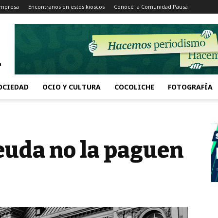
Impresa
Encontranos en estos kioscos
Conocé la Comunidad Pausa
OCIEDAD
OCIO Y CULTURA
COCOLICHE
FOTOGRAFÍA
deuda no la paguen