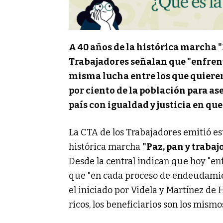
A 40 años de la histórica marcha "P
Trabajadores señalan que "enfren
misma lucha entre los que quieren
por ciento de la población para a
país con igualdad y justicia en q
La CTA de los Trabajadores emitió e
histórica marcha
"Paz, pan y trabaj
Desde la central indican que hoy "en
que "en cada proceso de endeudamie
el iniciado por Videla y Martínez de 
ricos, los beneficiarios son los mismos