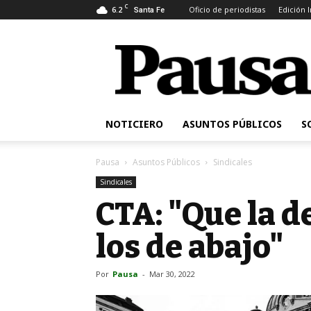
C
6.2
Oficio de periodistas
Edición 
Santa Fe
Pausa
NOTICIERO
ASUNTOS PÚBLICOS
S
Pausa
Asuntos Públicos
Sindicales
Sindicales
CTA: "Que la 
los de abajo"
Por
Pausa
-
Mar 30, 2022