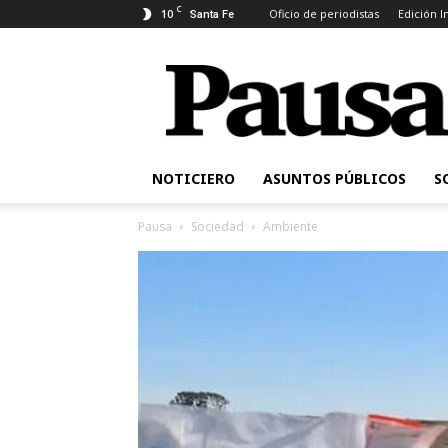
C
10
Oficio de periodistas
Edición 
Santa Fe
Pausa
NOTICIERO
ASUNTOS PÚBLICOS
S
Pausa
Sociedad
Ambiente