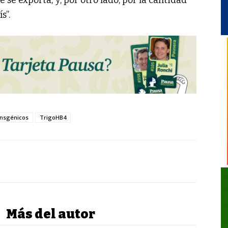
s”.
ansgénicos
TrigoHB4
Más del autor