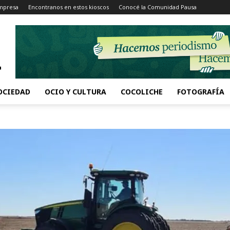
Impresa
Encontranos en estos kioscos
Conocé la Comunidad Pausa
OCIEDAD
OCIO Y CULTURA
COCOLICHE
FOTOGRAFÍA