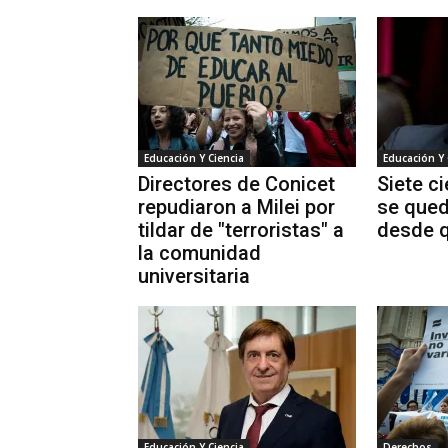
Educación Y Ciencia
Educación Y 
Directores de Conicet
Siete ci
repudiaron a Milei por
se qued
tildar de "terroristas" a
desde q
la comunidad
universitaria
Educación Y Ciencia
Derechos