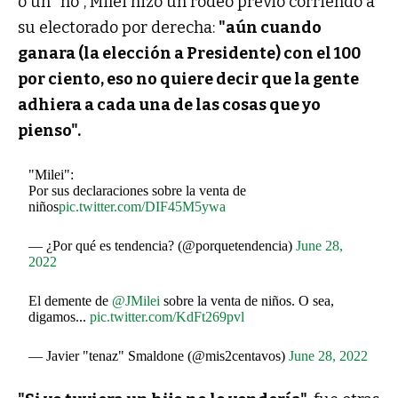
o un "no", Milei hizo un rodeo previo corriendo a
su electorado por derecha:
"aún cuando
ganara (la elección a Presidente) con el 100
por ciento, eso no quiere decir que la gente
adhiera a cada una de las cosas que yo
pienso".
"Milei":
Por sus declaraciones sobre la venta de
niños
pic.twitter.com/DIF45M5ywa
— ¿Por qué es tendencia? (@porquetendencia)
June 28,
2022
El demente de
@JMilei
sobre la venta de niños. O sea,
digamos...
pic.twitter.com/KdFt269pvl
— Javier "tenaz" Smaldone (@mis2centavos)
June 28, 2022