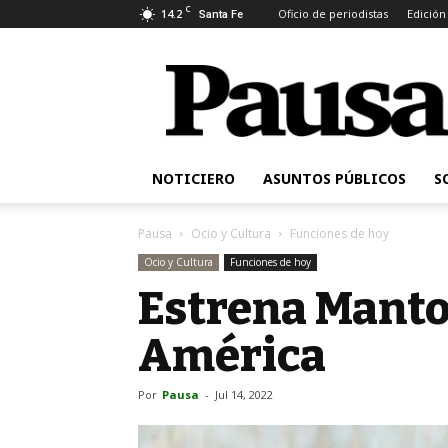
C
14.2
Oficio de periodistas
Edición
Santa Fe
Pausa
NOTICIERO
ASUNTOS PÚBLICOS
S
Pausa
Ocio y Cultura
Funciones de hoy
Ocio y Cultura
Funciones de hoy
Estrena Manto
América
Por
Pausa
-
Jul 14, 2022