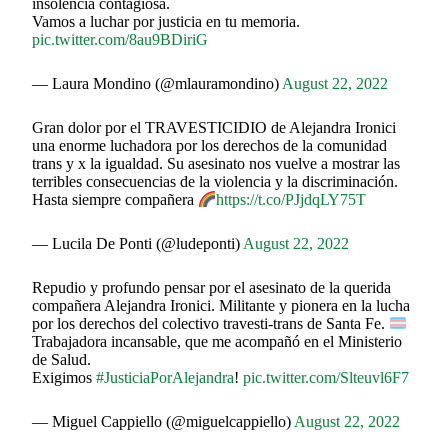
insolencia contagiosa.
Vamos a luchar por justicia en tu memoria.
pic.twitter.com/8au9BDiriG
— Laura Mondino (@mlauramondino)
August 22, 2022
Gran dolor por el TRAVESTICIDIO de Alejandra Ironici
una enorme luchadora por los derechos de la comunidad
trans y x la igualdad. Su asesinato nos vuelve a mostrar las
terribles consecuencias de la violencia y la discriminación.
Hasta siempre compañera
https://t.co/PJjdqLY75T
— Lucila De Ponti (@ludeponti)
August 22, 2022
Repudio y profundo pensar por el asesinato de la querida
compañera Alejandra Ironici. Militante y pionera en la lucha
por los derechos del colectivo travesti-trans de Santa Fe.
Trabajadora incansable, que me acompañó en el Ministerio
de Salud.
Exigimos
#JusticiaPorAlejandra
!
pic.twitter.com/Slteuvl6F7
— Miguel Cappiello (@miguelcappiello)
August 22, 2022