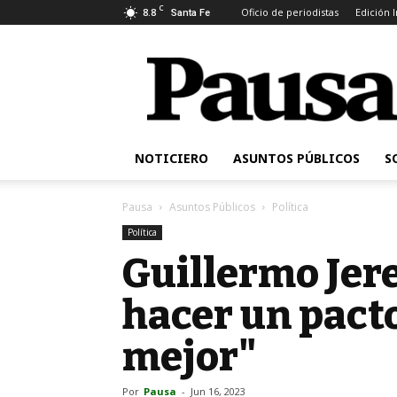
C
8.8
Oficio de periodistas
Edición 
Santa Fe
Pausa
NOTICIERO
ASUNTOS PÚBLICOS
S
Pausa
Asuntos Públicos
Política
Política
Guillermo Jer
hacer un pacto
mejor"
Por
Pausa
-
Jun 16, 2023