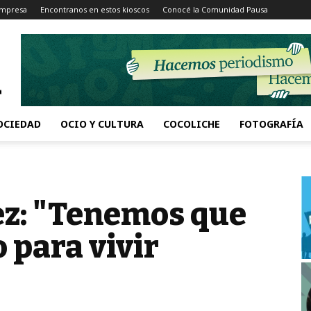
Impresa
Encontranos en estos kioscos
Conocé la Comunidad Pausa
OCIEDAD
OCIO Y CULTURA
COCOLICHE
FOTOGRAFÍA
ez: "Tenemos que
 para vivir