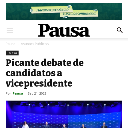
Pausa
Asuntos Públicos
Política
Picante debate de
candidatos a
vicepresidente
Por
Pausa
-
Sep 21, 2023