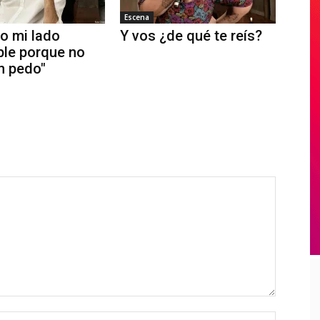
Escena
o mi lado
Y vos ¿de qué te reís?
ble porque no
n pedo"