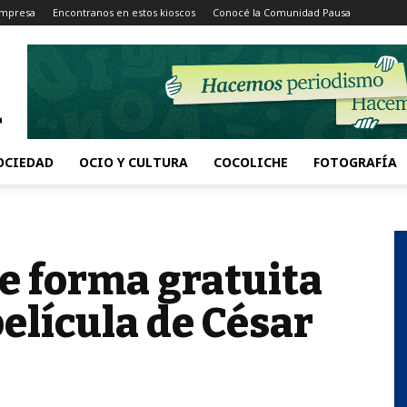
Impresa
Encontranos en estos kioscos
Conocé la Comunidad Pausa
OCIEDAD
OCIO Y CULTURA
COCOLICHE
FOTOGRAFÍA
de forma gratuita
película de César