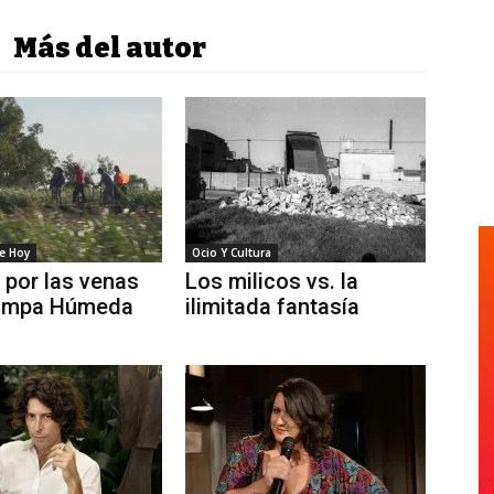
Más del autor
e Hoy
Ocio Y Cultura
e por las venas
Los milicos vs. la
Pampa Húmeda
ilimitada fantasía