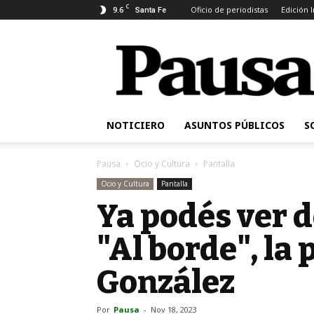
C
9.6
Oficio de periodistas
Edición 
Santa Fe
Pausa
NOTICIERO
ASUNTOS PÚBLICOS
S
Pausa
Ocio y Cultura
Pantalla
Ocio y Cultura
Pantalla
Ya podés ver 
"Al borde", la 
González
Por
Pausa
-
Nov 18, 2023