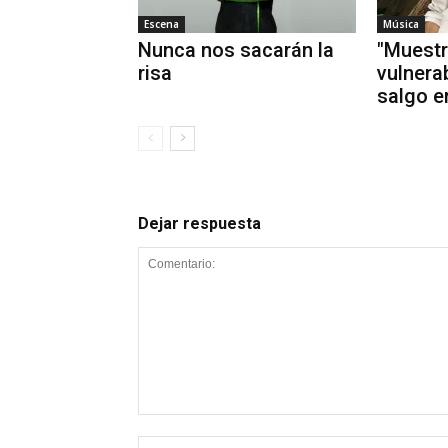
Escena
Música
Nunca nos sacarán la
"Muestr
risa
vulnera
salgo e
Dejar respuesta