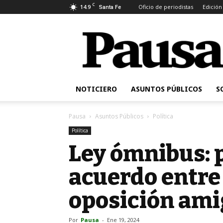
C
14.9
Oficio de periodistas
Edición
Santa Fe
Pausa
NOTICIERO
ASUNTOS PÚBLICOS
S
Pausa
Asuntos Públicos
Política
Política
Ley ómnibus: 
acuerdo entre 
oposición ami
Por
Pausa
-
Ene 19, 2024