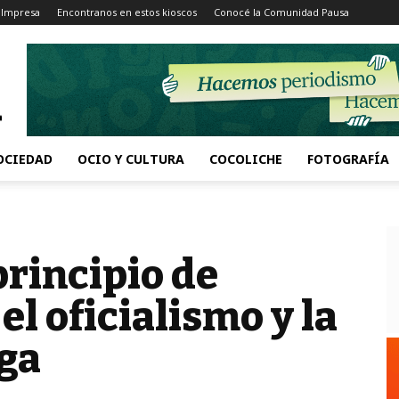
 Impresa
Encontranos en estos kioscos
Conocé la Comunidad Pausa
OCIEDAD
OCIO Y CULTURA
COCOLICHE
FOTOGRAFÍA
principio de
el oficialismo y la
ga