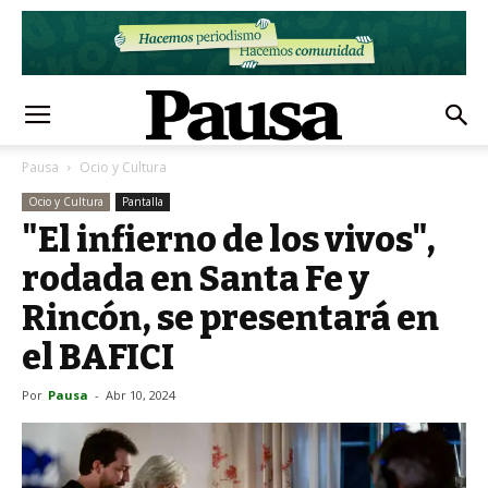
Pausa
Ocio y Cultura
Ocio y Cultura
Pantalla
"El infierno de los vivos",
rodada en Santa Fe y
Rincón, se presentará en
el BAFICI
Por
Pausa
-
Abr 10, 2024