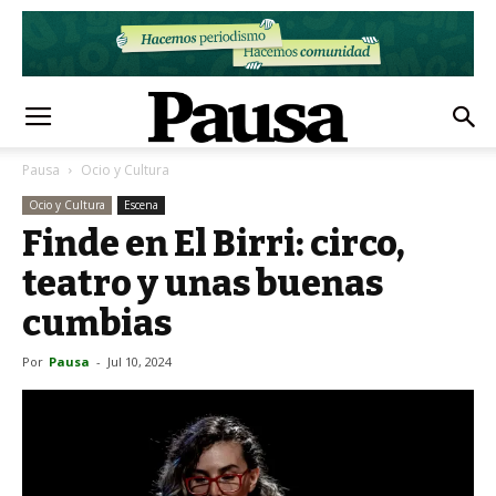
Pausa
Ocio y Cultura
Ocio y Cultura
Escena
Finde en El Birri: circo,
teatro y unas buenas
cumbias
Por
Pausa
-
Jul 10, 2024