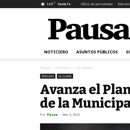
C
14.9
Oficio de periodistas
Edición
Santa Fe
Pausa
NOTICIERO
ASUNTOS PÚBLICOS
S
Pausa
Noticiero
La ciudad
Noticiero
La ciudad
Avanza el Pla
de la Municip
Por
Pausa
-
Mar 6, 2025