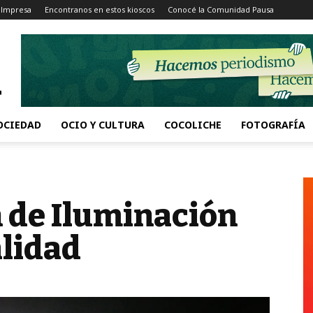
 Impresa
Encontranos en estos kioscos
Conocé la Comunidad Pausa
OCIEDAD
OCIO Y CULTURA
COCOLICHE
FOTOGRAFÍA
n de Iluminación
alidad