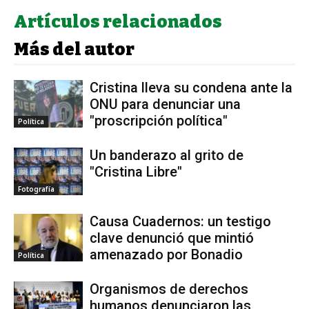
Artículos relacionados
Más del autor
Cristina lleva su condena ante la
ONU para denunciar una
"proscripción política"
Política
Un banderazo al grito de
"Cristina Libre"
Fotografía
Causa Cuadernos: un testigo
clave denunció que mintió
amenazado por Bonadio
Política
Organismos de derechos
humanos denunciaron las