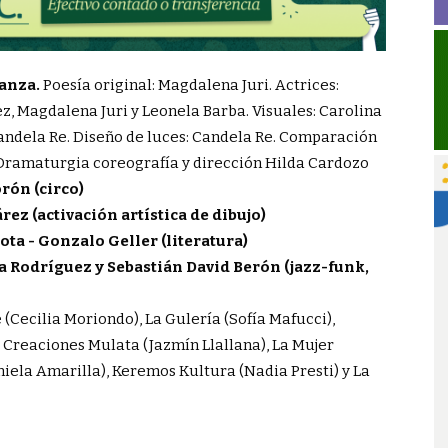
Danza.
Poesía original: Magdalena Juri. Actrices:
, Magdalena Juri y Leonela Barba. Visuales: Carolina
andela Re. Diseño de luces: Candela Re. Comparación
 Dramaturgia coreografía y dirección Hilda Cardozo
rón (circo)
ez (activación artística de dibujo)
ta - Gonzalo Geller (literatura)
 Rodríguez y Sebastián David Berón (jazz-funk,
(Cecilia Moriondo), La Gulería (Sofía Mafucci),
 Creaciones Mulata (Jazmín Llallana), La Mujer
niela Amarilla), Keremos Kultura (Nadia Presti) y La