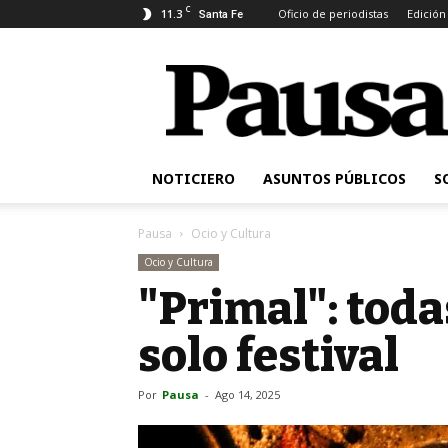
C
11.3
Oficio de periodistas
Edición
Santa Fe
Pausa
NOTICIERO
ASUNTOS PÚBLICOS
S
Pausa
Ocio y Cultura
Ocio y Cultura
"Primal": toda
solo festival
Por
Pausa
-
Ago 14, 2025