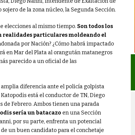
ista, Diego Nanni, intendente de Exaltación de
ito sojero de la zona núcleo, la Segunda Sección.
de elecciones al mismo tiempo.
Son todos los
n realidades particulares moldeando el
andonada por Nación? ¿Cómo habrá impactado
 irá en Mar del Plata al orangután matanegros
s parecido a un oficial de las
mplia diferencia ante el policía golpista
Katopodis está el conductor de TN, Diego
es de Febrero. Ambos tienen una parada
odis sería un batacazo
en una Sección
nni, por su parte, enfrenta un potencial
ón de un buen candidato para el conchetaje