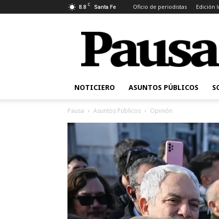
C
8.8
Oficio de periodistas
Edición 
Santa Fe
Pausa
NOTICIERO
ASUNTOS PÚBLICOS
S
Pausa
Asuntos Públicos
Opinión