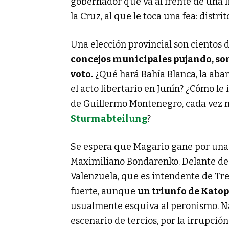
gobernador que va al frente de una l
la Cruz, al que le toca una fea: distr
Una elección provincial son cientos 
concejos municipales pujando, so
voto.
¿Qué hará Bahía Blanca, la ab
el acto libertario en Junín? ¿Cómo le
de Guillermo Montenegro, cada vez má
Sturmabteilung
?
Se espera que Magario gane por una a
Maximiliano Bondarenko. Delante de 
Valenzuela, que es intendente de Tr
fuerte, aunque
un triunfo de Katop
usualmente esquiva al peronismo. Na
escenario de tercios, por la irrupci