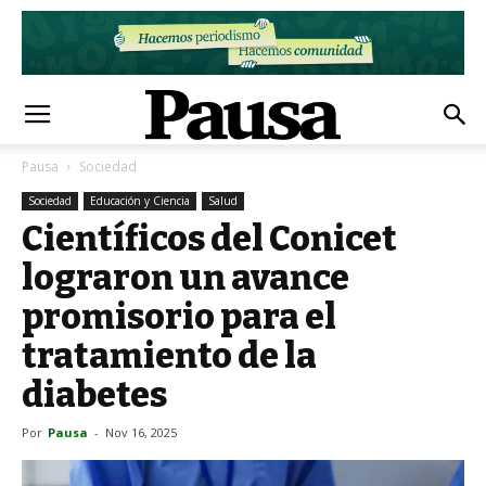
Pausa
Sociedad
Sociedad
Educación y Ciencia
Salud
Científicos del Conicet
lograron un avance
promisorio para el
tratamiento de la
diabetes
Por
Pausa
-
Nov 16, 2025