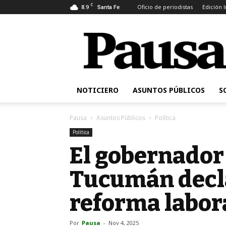
C
8.9
Oficio de periodistas
Edición 
Santa Fe
Pausa
NOTICIERO
ASUNTOS PÚBLICOS
S
Pausa
Asuntos Públicos
Política
Política
El gobernador
Tucumán decla
reforma labora
Por
Pausa
-
Nov 4, 2025