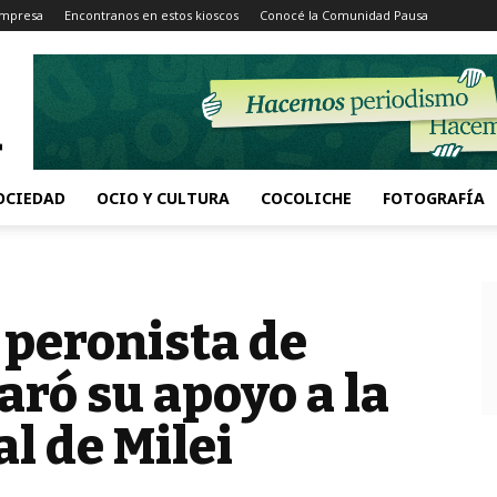
Impresa
Encontranos en estos kioscos
Conocé la Comunidad Pausa
OCIEDAD
OCIO Y CULTURA
COCOLICHE
FOTOGRAFÍA
 peronista de
ró su apoyo a la
l de Milei