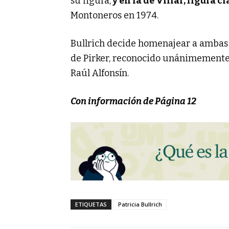
su figura,
y en la de Villar, figura cl
Montoneros en 1974.
Bullrich decide homenajear a ambas 
de Pirker, reconocido unánimemente
Raúl Alfonsín.
Con información de Página 12
ETIQUETAS
Patricia Bullrich