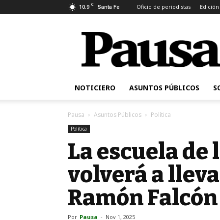
C
10.9
Oficio de periodistas
Edición
Santa Fe
Pausa
NOTICIERO
ASUNTOS PÚBLICOS
S
Pausa
Asuntos Públicos
Política
Política
La escuela de 
volverá a llev
Ramón Falcón
Por
Pausa
-
Nov 1, 2025