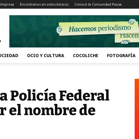
 Impresa
Encontranos en estos kioscos
Conocé la Comunidad Pausa
OCIEDAD
OCIO Y CULTURA
COCOLICHE
FOTOGRAFÍA
la Policía Federal
ar el nombre de