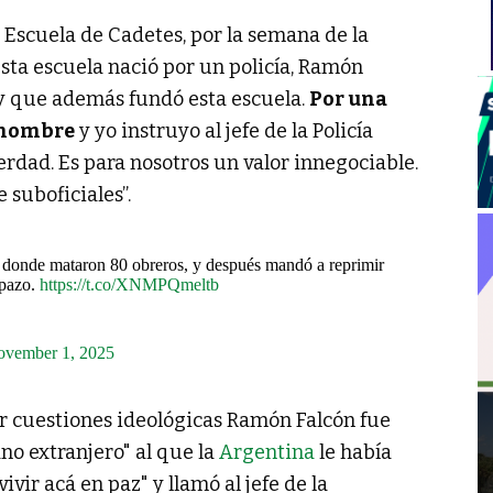
 Escuela de Cadetes, por la semana de la
"esta escuela nació por un policía, Ramón
 y que además fundó esta escuela.
Por una
l nombre
y yo instruyo al jefe de la Policía
erdad. Es para nosotros un valor innegociable.
 suboficiales”.
 donde mataron 80 obreros, y después mandó a reprimir
ipazo.
https://t.co/XNMPQmeltb
vember 1, 2025
or cuestiones ideológicas Ramón Falcón fue
no extranjero" al que la
Argentina
le había
ivir acá en paz" y llamó al jefe de la