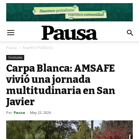
Pausa
Asuntos Públicos
Sindicales
Carpa Blanca: AMSAFE
vivió una jornada
multitudinaria en San
Javier
Por
Pausa
-
May 22, 2026