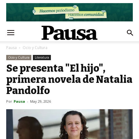
Pausa
Ocio y Cultura
Ocio y Cultura
Literatura
Se presenta "El hijo",
primera novela de Natalia
Pandolfo
Por
Pausa
-
May 29, 2026