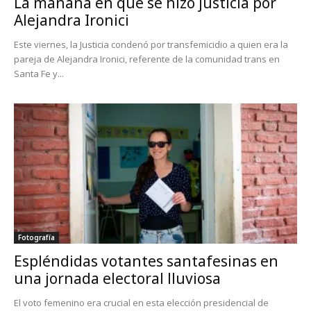
La mañana en que se hizo justicia por
Alejandra Ironici
Este viernes, la Justicia condenó por transfemicidio a quien era la
pareja de Alejandra Ironici, referente de la comunidad trans en
Santa Fe y...
Fotografía
Espléndidas votantes santafesinas en
una jornada electoral lluviosa
El voto femenino era crucial en esta elección presidencial de