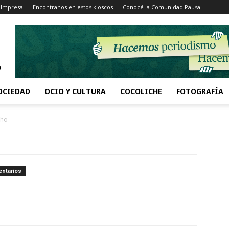
 Impresa
Encontranos en estos kioscos
Conocé la Comunidad Pausa
OCIEDAD
OCIO Y CULTURA
COCOLICHE
FOTOGRAFÍA
lho
ntarios