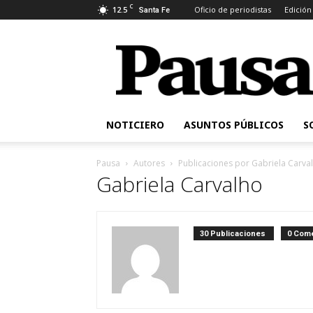
C
12.5
Oficio de periodistas
Edición
Santa Fe
Pausa
NOTICIERO
ASUNTOS PÚBLICOS
S
Pausa
Autores
Publicaciones por Gabriela Carva
Gabriela Carvalho
30 Publicaciones
0 Come