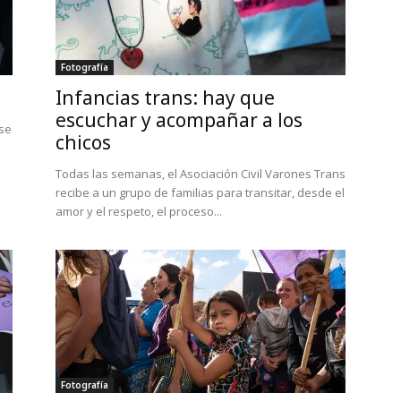
Fotografía
Infancias trans: hay que
escuchar y acompañar a los
 se
chicos
Todas las semanas, el Asociación Civil Varones Trans
recibe a un grupo de familias para transitar, desde el
amor y el respeto, el proceso...
Fotografía