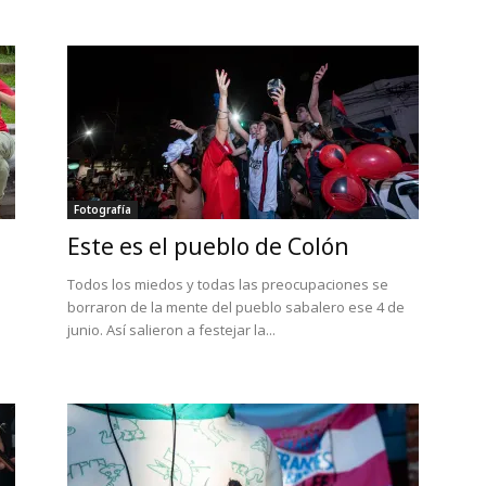
Fotografía
Este es el pueblo de Colón
Todos los miedos y todas las preocupaciones se
borraron de la mente del pueblo sabalero ese 4 de
junio. Así salieron a festejar la...