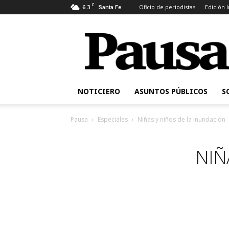
C
6.3
Oficio de periodistas
Edición 
Santa Fe
Pausa
NOTICIERO
ASUNTOS PÚBLICOS
S
Pausa
Especiales
Niñas y niños de la inundación
NIÑ