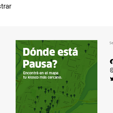
trar
S