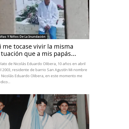
iñas Y Niños De La Inundación
i me tocase vivir la misma
ituación que a mis papás...
lato de Nicolás Eduardo Olibera, 10 años en abril
l 2003, residente de barrio San Agustín Mi nombre
 Nicolás Eduardo Olibera, en este momento me
dico...