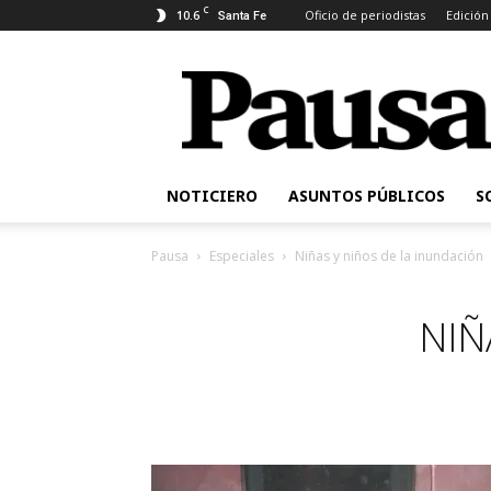
C
10.6
Oficio de periodistas
Edición
Santa Fe
Pausa
NOTICIERO
ASUNTOS PÚBLICOS
S
Pausa
Especiales
Niñas y niños de la inundación
NIÑ