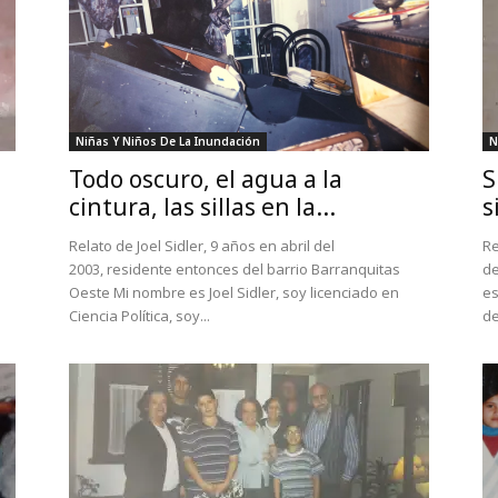
Niñas Y Niños De La Inundación
N
Todo oscuro, el agua a la
S
cintura, las sillas en la...
s
Relato de Joel Sidler, 9 años en abril del
Re
2003, residente entonces del barrio Barranquitas
de
Oeste Mi nombre es Joel Sidler, soy licenciado en
es
Ciencia Política, soy...
de