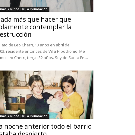
iñas Y Niños De La Inundación
ada más que hacer que
olamente contemplar la
estrucción
lato de Leo Cherri, 13 años en abril del
03, residente entonces de Villa Hipódromo. Me
amo Leo Cherri, tengo 32 años. Soy de Santa Fe....
iñas Y Niños De La Inundación
a noche anterior todo el barrio
staba despierto