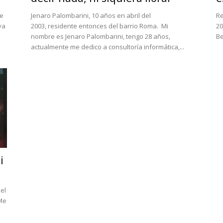
te
Jenaro Palombarini, 10 años en abril del
Re
va
2003, residente entonces del barrio Roma. Mi
20
nombre es Jenaro Palombarini, tengo 28 años,
Be
actualmente me dedico a consultoría informática,...
i
el
 Me