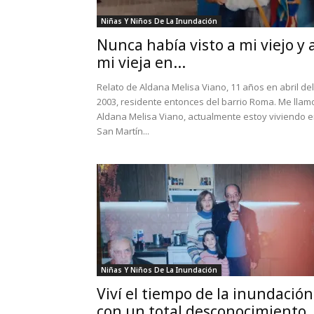
Niñas Y Niños De La Inundación
Nunca había visto a mi viejo y 
mi vieja en...
Relato de Aldana Melisa Viano, 11 años en abril del
2003, residente entonces del barrio Roma. Me llam
Aldana Melisa Viano, actualmente estoy viviendo 
San Martín...
Niñas Y Niños De La Inundación
Viví el tiempo de la inundación
con un total desconocimiento