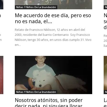
Niñas Y Niños De La Inundación
N
a
Me acuerdo de ese día, pero eso
N
no es nada, el...
s
d
Relato de Francisco Niklison, 12 años en abril del
o
2003, residente del barrio Centenario Soy Francisco
Re
en
Niklison, tengo 30 años, en unos días cumplo 31. Vivo
20
en...
ll
Niñas Y Niños De La Inundación
N
Nosotros atónitos, sin poder
L
decir nada, ni siquiera llorar
e