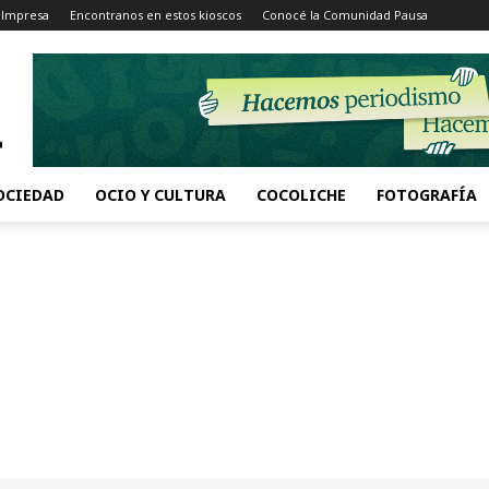
 Impresa
Encontranos en estos kioscos
Conocé la Comunidad Pausa
OCIEDAD
OCIO Y CULTURA
COCOLICHE
FOTOGRAFÍA