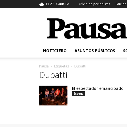
C
11.2
Oficio de periodistas
Edición
Santa Fe
Pausa
NOTICIERO
ASUNTOS PÚBLICOS
S
Pausa
Etiquetas
Dubatti
Dubatti
El espectador emancipado
Escena