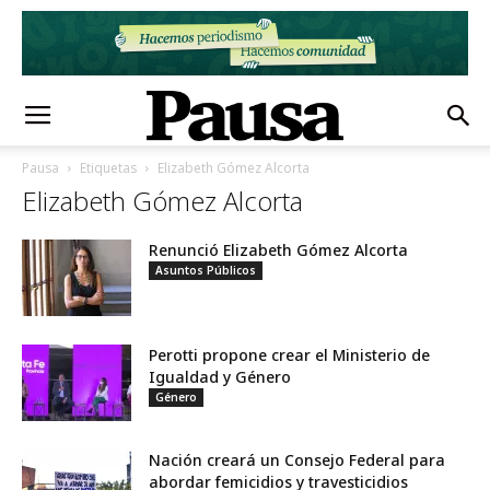
Pausa
Etiquetas
Elizabeth Gómez Alcorta
Elizabeth Gómez Alcorta
Renunció Elizabeth Gómez Alcorta
Asuntos Públicos
Perotti propone crear el Ministerio de
Igualdad y Género
Género
Nación creará un Consejo Federal para
abordar femicidios y travesticidios