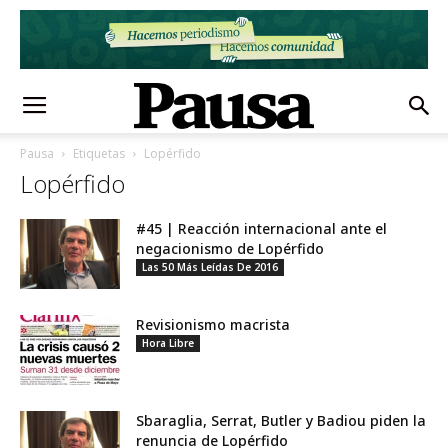
Pausa
Etiquetas
Lopérfido
Lopérfido
#45 | Reacción internacional ante el
negacionismo de Lopérfido
Las 50 Más Leídas De 2016
Revisionismo macrista
Hora Libre
Sbaraglia, Serrat, Butler y Badiou piden la
renuncia de Lopérfido