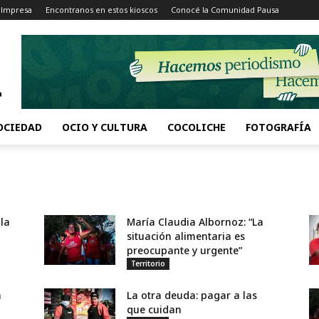
 Impresa
Encontranos en estos kioscos
Conocé la Comunidad Pausa
OCIEDAD
OCIO Y CULTURA
COCOLICHE
FOTOGRAFÍA
z
 la
María Claudia Albornoz: “La
situación alimentaria es
preocupante y urgente”
Territorio
n
La otra deuda: pagar a las
que cuidan