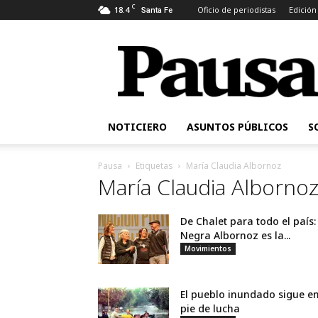
C
18.4
Oficio de periodistas
Edición
Santa Fe
Pausa
NOTICIERO
ASUNTOS PÚBLICOS
S
Pausa
Etiquetas
María Claudia Albornoz
María Claudia Alborno
De Chalet para todo el país:
Negra Albornoz es la...
Movimientos
El pueblo inundado sigue e
pie de lucha