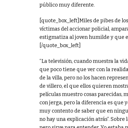
público muy diferente.
[quote_box_left]Miles de pibes de l
víctimas del accionar policial, amp
estigmatiza al joven humilde y que e
[/quote_box_left]
“La televisión, cuando muestra la vida
que poco tiene que ver con la realida
de la villa, pero no los hacen represe
de villero, el que ellos quieren most
películas muestro cosas parecidas, mu
con jerga, pero la diferencia es que 
muy contento de saber que en ningun
no hay una explicación atrás”. Sobre l
pero sirve para entender. Yo estaba 