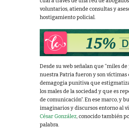
cual a través de una red de abogados
voluntarios, atiende consultas y aseso
hostigamiento policial.
Desde su web señalan que “miles de 
nuestra Patria fueron y son víctimas 
demagogia punitiva que estigmatiza
los males de la sociedad y que es r
de comunicación”. En ese marco, y b
imaginarios y discursos entorno al vil
César González
, conocido también p
palabra.