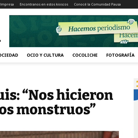
 Impresa
Encontranos en estos kioscos
Conocé la Comunidad Pausa
OCIEDAD
OCIO Y CULTURA
COCOLICHE
FOTOGRAFÍA
is: “Nos hicieron
mos monstruos”