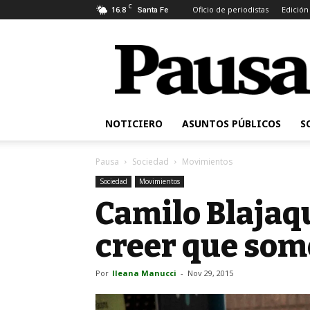
C
16.8
Oficio de periodistas
Edición
Santa Fe
Pausa
NOTICIERO
ASUNTOS PÚBLICOS
S
Pausa
Sociedad
Movimientos
Sociedad
Movimientos
Camilo Blajaqu
creer que so
Por
Ileana Manucci
-
Nov 29, 2015