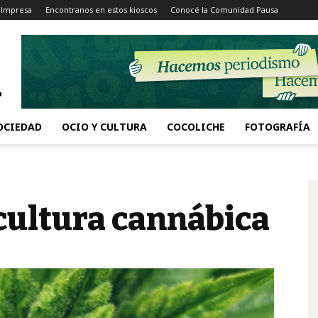
 Impresa
Encontranos en estos kioscos
Conocé la Comunidad Pausa
OCIEDAD
OCIO Y CULTURA
COCOLICHE
FOTOGRAFÍA
cultura cannábica