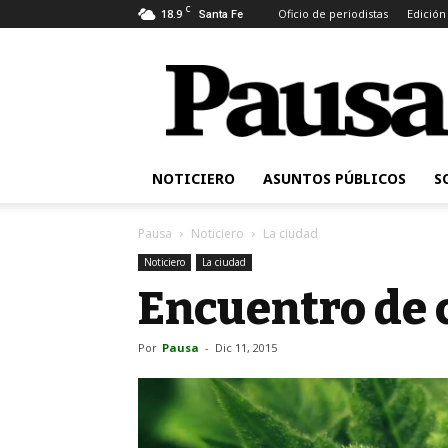
C
18.9
Oficio de periodistas
Edición
Santa Fe
Pausa
NOTICIERO
ASUNTOS PÚBLICOS
S
Pausa
Noticiero
La ciudad
Noticiero
La ciudad
Encuentro de 
Por
Pausa
-
Dic 11, 2015