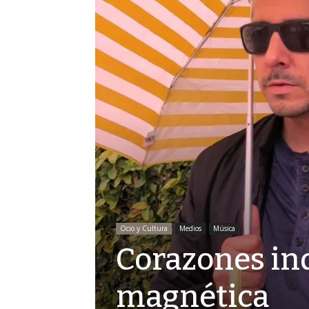
Ocio y Cultura
Medios
Música
Corazones ind
magnética