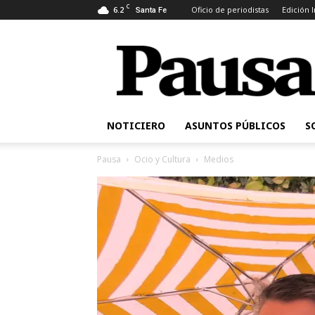
C
6.2
Oficio de periodistas
Edición 
Santa Fe
Pausa
NOTICIERO
ASUNTOS PÚBLICOS
S
Pausa
Ocio y Cultura
Medios