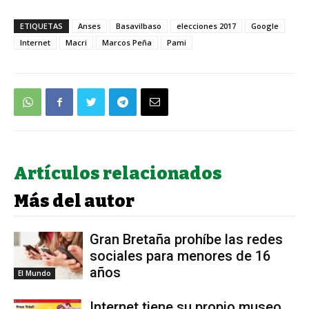
ETIQUETAS
Anses
Basavilbaso
elecciones 2017
Google
Internet
Macri
Marcos Peña
Pami
Artículos relacionados
Más del autor
Gran Bretaña prohíbe las redes
sociales para menores de 16
años
El Mundo
Internet tiene su propio museo